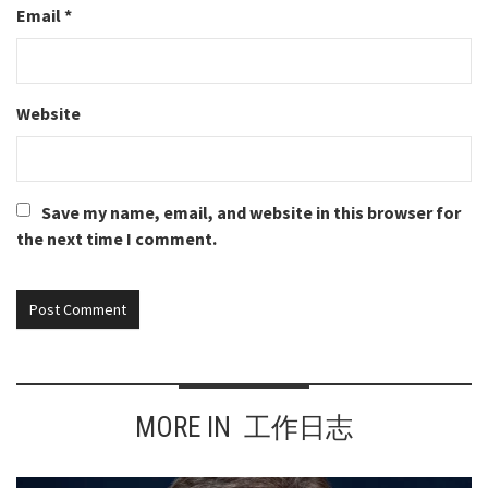
Email
*
Website
Save my name, email, and website in this browser for
the next time I comment.
MORE IN
工作日志