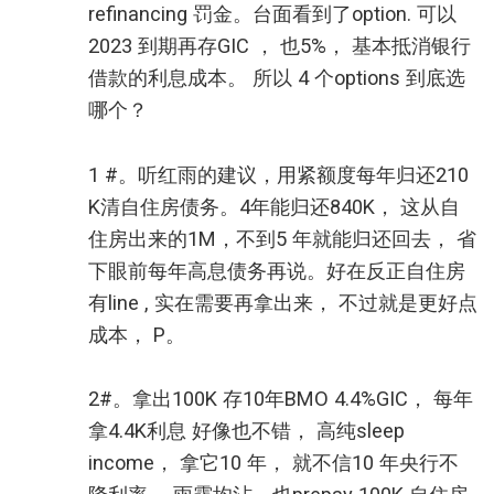
refinancing 罚金。台面看到了option. 可以
2023 到期再存GIC ， 也5%， 基本抵消银行
借款的利息成本。 所以 4 个options 到底选
哪个？
1 #。听红雨的建议，用紧额度每年归还210
K清自住房债务。4年能归还840K， 这从自
住房出来的1M，不到5 年就能归还回去， 省
下眼前每年高息债务再说。好在反正自住房
有line , 实在需要再拿出来， 不过就是更好点
成本， P。
2#。拿出100K 存10年BMO 4.4%GIC， 每年
拿4.4K利息 好像也不错， 高纯sleep
income， 拿它10 年， 就不信10 年央行不