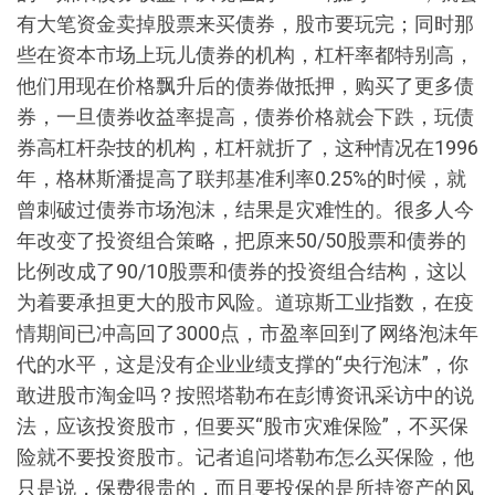
有大笔资金卖掉股票来买债券，股市要玩完；同时那
些在资本市场上玩儿债券的机构，杠杆率都特别高，
他们用现在价格飘升后的债券做抵押，购买了更多债
券，一旦债券收益率提高，债券价格就会下跌，玩债
券高杠杆杂技的机构，杠杆就折了，这种情况在1996
年，格林斯潘提高了联邦基准利率0.25%的时候，就
曾刺破过债券市场泡沫，结果是灾难性的。很多人今
年改变了投资组合策略，把原来50/50股票和债券的
比例改成了90/10股票和债券的投资组合结构，这以
为着要承担更大的股市风险。道琼斯工业指数，在疫
情期间已冲高回了3000点，市盈率回到了网络泡沫年
代的水平，这是没有企业业绩支撑的“央行泡沫”，你
敢进股市淘金吗？按照塔勒布在彭博资讯采访中的说
法，应该投资股市，但要买“股市灾难保险”，不买保
险就不要投资股市。记者追问塔勒布怎么买保险，他
只是说，保费很贵的，而且要投保的是所持资产的风