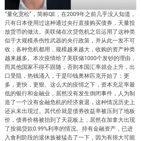
“量化宽松”，简称QE，在2009年之前几乎没人知道，
只有日本使用过这种通过央行直接购买债券，天量投
放货币的做法。美联储在次贷危机之后运用了这种类
似于大规模杀伤性武器的央行政策，并从此一发不可
收：各种危机都用，规模越来越大，收购的资产种类
越来越多。本次疫情给了美联储1000个发钞的理由，
而其他国家不得不跟随，否则本国汇率就会上升，出
口受阻，热钱涌入，于是印钱奥林匹克开始了：更
多，更快，更狠。这么大的疫情之下，资本充足率最
低的银行和金融业，居然没有发生倒闭事件，人为制
造了一个没有金融危机的经济衰退，这种情况历史上
还从未出现过。其代价就是债券收益率被压到了地板
价，债券价格被抬到了天花板上，居然在加拿大出现
了按揭贷款0.99%利率的情况。持有金融资产，已进
入食利阶段的退休族被猛击了一下，因为有很大可能