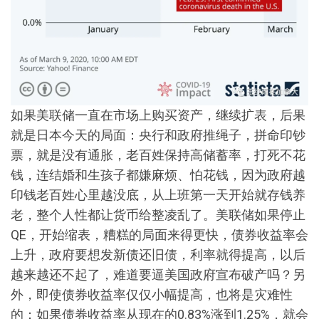
如果美联储一直在市场上购买资产，继续扩表，后果
就是日本今天的局面：央行和政府推绳子，拼命印钞
票，就是没有通胀，老百姓保持高储蓄率，打死不花
钱，连结婚和生孩子都嫌麻烦、怕花钱，因为政府越
印钱老百姓心里越没底，从上班第一天开始就存钱养
老，整个人性都让货币给整凌乱了。美联储如果停止
QE，开始缩表，糟糕的局面来得更快，债券收益率会
上升，政府要想发新债还旧债，利率就得提高，以后
越来越还不起了，难道要逼美国政府宣布破产吗？另
外，即使债券收益率仅仅小幅提高，也将是灾难性
的：如果债券收益率从现在的0.83%涨到1.25%，就会