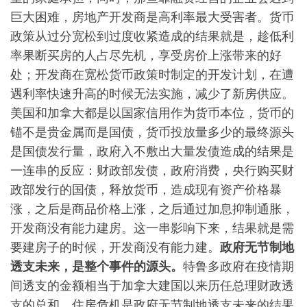
巨大困难，房地产开发商是高利率最大受害者。货币
政策从过分宽松到过度收紧造成的结果就是，趁低利
率果断买房的人占尽先机，享受房价上涨带来的好
处；开发商在宽松货币政策时制定的开发计划，在遭
遇利率快速升高的时候无法实施，减少了新房供应。
美国和加拿大都是以国家信用作为货币本位，货币的
锚不是贵金属而是国债，货币投放量多少的最终源头
是国债发行量，政府入不敷出大量发债造成的结果是
一连串的反应：财政部发债，政府消费，央行购买财
政部发行的国债，释放货币，造成现有资产价格暴
涨，之后是商品价格上涨，之后通过加息抑制通胀，
开发商没有能力建房。这一串影响下来，结果就是需
要建房子的时候，开发商没有能力建。
政府无节制地
透支未来，是整个事件的源头。
特鲁多政府在疫情期
间透支的金额相当于加拿大建国以来历任总理财政透
支的总和。住房危机是政府无节制地透支未来的结果