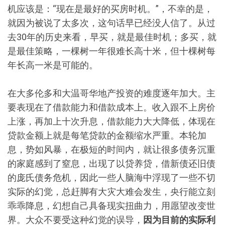
机应该是：“现在是最好的买房时机。”，不幸的是，
就因为被说了太多次，这句话早已经没人信了。从过
去30年的历史来看，早买，就是最佳时机；多买，就
是最佳策略，一棵树一年很难长高十米，但十棵树每
年长高一米是可能的。
在大多伦多和大温哥华地产投资的难度逐年加大。主
要表现在了借款能力和借款成本上。收入跟不上房价
上涨，再加上十次升息，借款能力大大降低，体现在
贷款金额上就是每笔贷款的金额缩水严重。本轮加
息，势如风暴，在极短的时间内，就让很多债务沉重
的家庭感到了窒息，出现了以贷养贷，借新债还旧债
的庞氏债务危机，因此一些人脑海中浮现了一些不切
实际的幻觉，总赶脚有大灾大难会发生，央行能立刻
乖乖降息，幻想自己具备现实扭曲力，用愿望改变世
界。大众不要受这种幻觉的误导，
因为目前的实际利