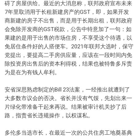
碍了房屋供给。最近的大消息称，联邦政府宣布未来
7年里取消用于长租新建房产的GST，即，如果开发
商新建的房子不出售，而是用于长期出租，联邦政府
会免除开发商的GST税款，公告中特意加了一句：如
果建的是用于出售的市场住房，不享受这个待遇，以
免居住条件好的人搭便车。2021年联邦大选时，保守
党提出，要提高二手房供应量，应该在一段时间内免
除投资房出售后的资本利得税，结果也被特鲁多斥责
为是在为有钱人牟利。
安省深思熟虑制定的Bill 23法案，一经推出就遭到了
大多数市议会的否决。省长并没有气馁，先划出来一
片绿化带准备干起来再说。结果被审计机关抄了后
路，指责省长违规操作，以权谋私。
多伦多当选市长，在最近一次的公共住房工地奠基典