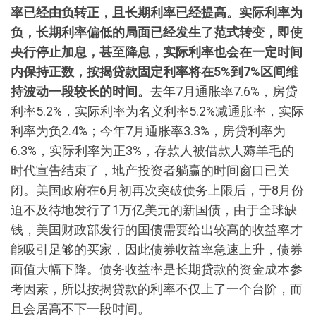
率已经由负转正，且长期利率已经提高。实际利率为
负，长期利率偏低的局面已经发生了范式转变，即使
央行停止加息，甚至降息，实际利率也会在一定时间
内保持正数，按揭贷款固定利率将在
5%到7%区间维
持波动一段较长的时间。
去年7月通胀率7.6%，房贷
利率5.2%，实际利率为名义利率5.2%减通胀率，实际
利率为负2.4%；今年7月通胀率3.3%，房贷利率为
6.3%，实际利率为正3%，存款人被借款人薅羊毛的
时代宣告结束了，地产投资者躺赢的时间窗口已关
闭。美国政府在6月初再次突破债务上限后，于8月份
迫不及待地发行了1万亿美元的新国债，由于全球缺
钱，美国财政部发行的国债需要给出较高的收益率才
能吸引足够的买家，因此债券收益率急速上升，债券
面值大幅下降。债务收益率是长期贷款的资金成本参
考因素，所以按揭贷款的利率不仅上了一个台阶，而
且会居高不下一段时间。